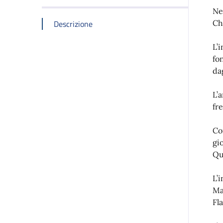
Ne
Descrizione
Ch
L’
fo
da
L’a
fr
Co
gi
Qu
L’
Ma
Fl