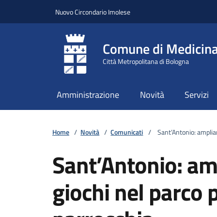
Vai ai contenuti
Vai al footer
Nuovo Circondario Imolese
Comune di Medicin
Città Metropolitana di Bologna
Amministrazione
Novità
Servizi
Home
/
Novità
/
Comunicati
/
Sant’Antonio: ampliame
Sant’Antonio: am
giochi nel parco 