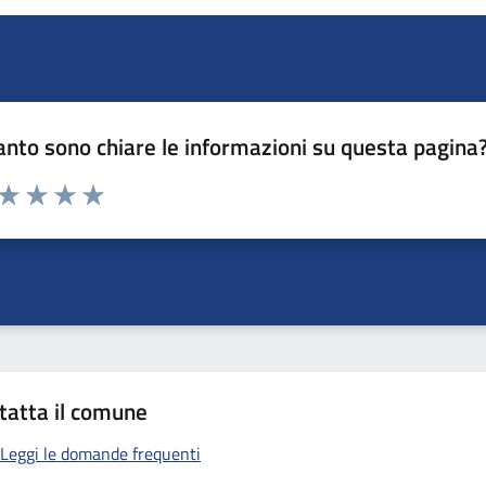
nto sono chiare le informazioni su questa pagina
 da 1 a 5 stelle la pagina
ta 1 stelle su 5
Valuta 2 stelle su 5
Valuta 3 stelle su 5
Valuta 4 stelle su 5
Valuta 5 stelle su 5
tatta il comune
Leggi le domande frequenti