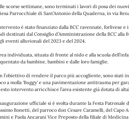
lle scorse settimane, sono terminati i lavori di posa dei nuovi
iesa Parrocchiale di Sant’Antonio della Quaderna, in via Rena
intervento è stato finanziato dalla BCC ravennate, forlivese e
ndi destinati dal Consiglio d’Amministrazione della BCC alla fr
gli eventi alluvionali del 2023 e del 2024.
rea individuata, situata di fronte al nido e alla scuola dell’inf
equentato da bambine, bambini e dalle loro famiglie.
n l’obiettivo di rendere il parco più accogliente, sono stati in
oco a molla 'Buggy' e una pavimentazione antitrauma per gara
esto intervento arricchisce l’area esistente già dotata di alt
inaugurazione ufficiale si è svolta durante la Festa Patronale 
ssimo Bonetti, del parroco don Cesare Caramelli, del Capo Ar
amini e Paola Ancarani Vice Preposto della filiale di Medicina