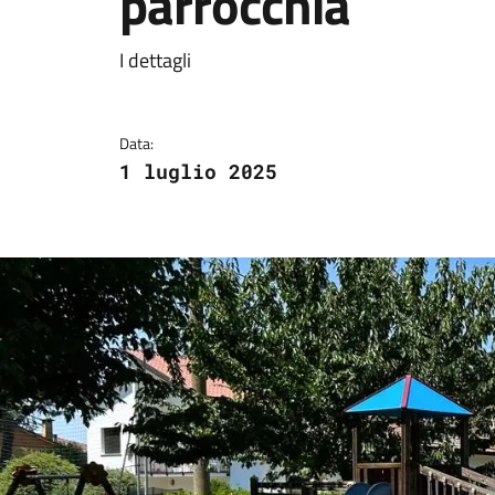
parrocchia
Dettagli della notizi
I dettagli
Data:
1 luglio 2025