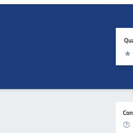
Qua
Valuta
Valu
Con