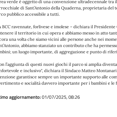
area verde è oggetto di una convenzione ultradecennale tra 
rrocchiale di Sant’Antonio della Quaderna, proprietaria del 
rco pubblico accessibile a tutti.
A BCC ravennate, forlivese e imolese – dichiara il President
stenere il territorio in cui opera e abbiamo messo in atto ta
cora una volta che siamo vicini alle persone anche nei moment
nt’Antonio, abbiamo stanziato un contributo che ha permesso d
mbini; un luogo importante, di aggregazione e punto di rifer
on l’aggiunta di questi nuovi giochi il parco si amplia divent
nfortevole e inclusivo", dichiara il Sindaco Matteo Montanari
tenzione garantisce sempre un importante supporto alle comu
vertimento e socialità davvero importante per i bambini e le f
timo aggiornamento:
01/07/2025, 08:26