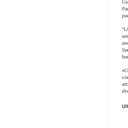
L’
Pa
pa
“L
so
an
Sa
ba
«C
co
at
di
Ul