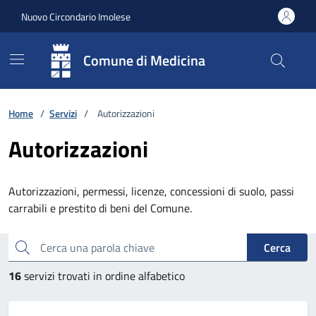
Vai ai contenuti
Vai al footer
Nuovo Circondario Imolese
Comune di Medicina
Home
/
Servizi
/
Autorizzazioni
Autorizzazioni
Autorizzazioni, permessi, licenze, concessioni di suolo, passi
carrabili e prestito di beni del Comune.
Esplora tutti i servizi
Cerca una parola chiave
Cerca
16
servizi trovati in ordine alfabetico