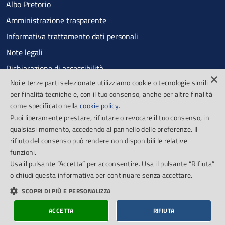
Albo Pretorio
Amministrazione trasparente
Informativa trattamento dati personali
Note legali
Dichiarazione di accessibilità
×
Noi e terze parti selezionate utilizziamo cookie o tecnologie simili
Obiettivi di accessibilità
per finalità tecniche e, con il tuo consenso, anche per altre finalità
Segnalazioni accessibilità
come specificato nella
cookie policy
.
Puoi liberamente prestare, rifiutare o revocare il tuo consenso, in
qualsiasi momento, accedendo al pannello delle preferenze. Il
SEGUICI SU
rifiuto del consenso può rendere non disponibili le relative
funzioni.
Facebook
Feed RSS
Usa il pulsante “Accetta” per acconsentire. Usa il pulsante “Rifiuta”
o chiudi questa informativa per continuare senza accettare.
SCOPRI DI PIÙ E PERSONALIZZA
Cookie Policy
Piano di miglioramento del sito
Credits
ACCETTA
RIFIUTA