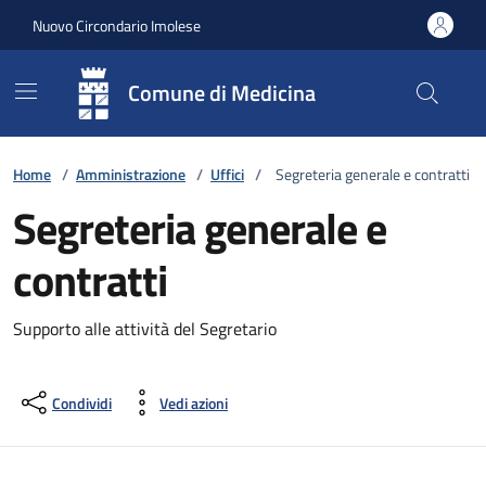
Vai ai contenuti
Vai al footer
Nuovo Circondario Imolese
Comune di Medicina
Home
/
Amministrazione
/
Uffici
/
Segreteria generale e contratti
Segreteria generale e
contratti
Supporto alle attività del Segretario
Condividi
Vedi azioni