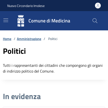
Vai ai contenuti
Vai al footer
Nuovo Circondario Imolese
Comune di Medicina
Home
/
Amministrazione
/
Politici
Politici
Tutti i rappresentanti dei cittadini che compongono gli organi
di indirizzo politico del Comune.
In evidenza