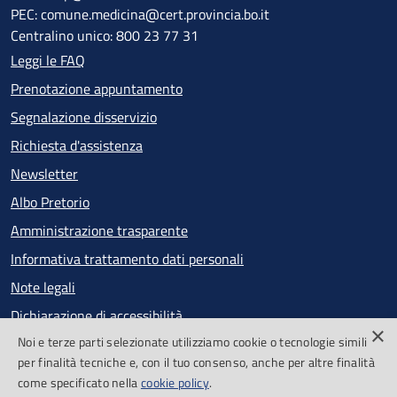
PEC: comune.medicina@cert.provincia.bo.it
Centralino unico: 800 23 77 31
Leggi le FAQ
Prenotazione appuntamento
Segnalazione disservizio
Richiesta d'assistenza
Newsletter
Albo Pretorio
Amministrazione trasparente
Informativa trattamento dati personali
Note legali
Dichiarazione di accessibilità
×
Noi e terze parti selezionate utilizziamo cookie o tecnologie simili
Obiettivi di accessibilità
per finalità tecniche e, con il tuo consenso, anche per altre finalità
Segnalazioni accessibilità
come specificato nella
cookie policy
.