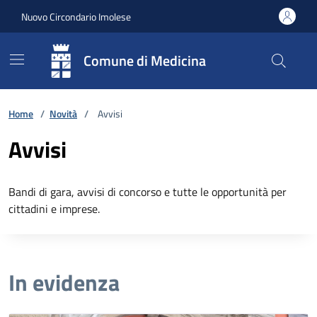
Vai ai contenuti
Vai al footer
Nuovo Circondario Imolese
Comune di Medicina
Home
/
Novità
/
Avvisi
Avvisi
Bandi di gara, avvisi di concorso e tutte le opportunità per
cittadini e imprese.
In evidenza