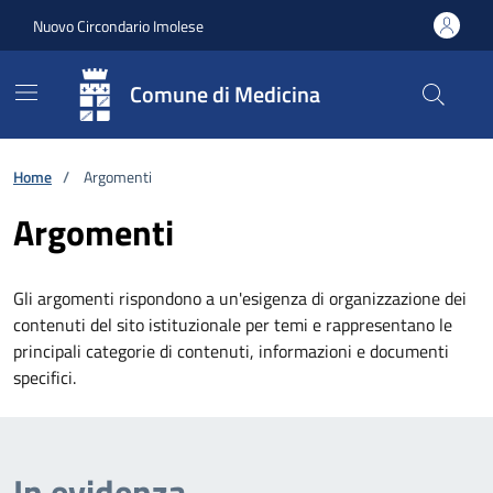
Vai ai contenuti
Vai al footer
Nuovo Circondario Imolese
Comune di Medicina
Home
/
Argomenti
Argomenti
Gli argomenti rispondono a un'esigenza di organizzazione dei
contenuti del sito istituzionale per temi e rappresentano le
principali categorie di contenuti, informazioni e documenti
specifici.
In evidenza