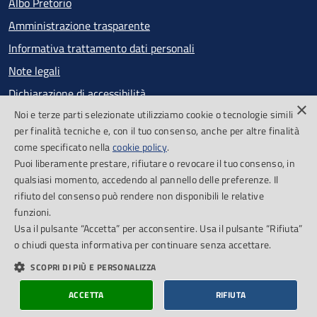
Albo Pretorio
Amministrazione trasparente
Informativa trattamento dati personali
Note legali
Dichiarazione di accessibilità
×
Noi e terze parti selezionate utilizziamo cookie o tecnologie simili
Obiettivi di accessibilità
per finalità tecniche e, con il tuo consenso, anche per altre finalità
Segnalazioni accessibilità
come specificato nella
cookie policy
.
Puoi liberamente prestare, rifiutare o revocare il tuo consenso, in
qualsiasi momento, accedendo al pannello delle preferenze. Il
SEGUICI SU
rifiuto del consenso può rendere non disponibili le relative
funzioni.
Facebook
Feed RSS
Usa il pulsante “Accetta” per acconsentire. Usa il pulsante “Rifiuta”
o chiudi questa informativa per continuare senza accettare.
SCOPRI DI PIÙ E PERSONALIZZA
Cookie Policy
Piano di miglioramento del sito
Credits
ACCETTA
RIFIUTA