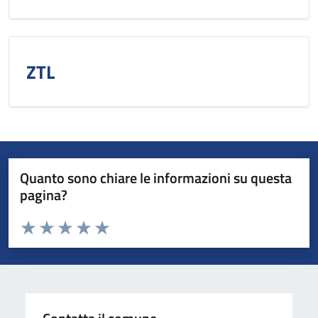
ZTL
Quanto sono chiare le informazioni su questa
pagina?
Valuta da 1 a 5 stelle la pagina
Valuta 1 stelle su 5
Valuta 2 stelle su 5
Valuta 3 stelle su 5
Valuta 4 stelle su 5
Valuta 5 stelle su 5