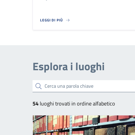
LEGGI DI PIÙ
HUB STAZIONE MEDICINA
Esplora i luoghi
Cerca una parola chiave
54
luoghi trovati in ordine alfabetico