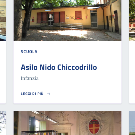
SCUOLA
Asilo Nido Chiccodrillo
Infanzia
LEGGI DI PIÙ
ASILO NIDO CHICCODRILLO