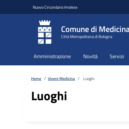
Vai ai contenuti
Vai al footer
Nuovo Circondario Imolese
Comune di Medicin
Città Metropolitana di Bologna
Amministrazione
Novità
Servizi
Home
/
Vivere Medicina
/
Luoghi
Luoghi