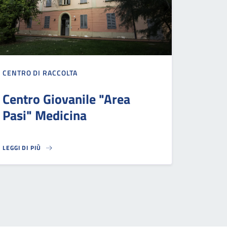
CENTRO DI RACCOLTA
Centro Giovanile "Area
Pasi" Medicina
LEGGI DI PIÙ
CENTRO GIOVANILE "AREA PASI" MEDICINA