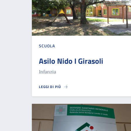
SCUOLA
Asilo Nido I Girasoli
Infanzia
LEGGI DI PIÙ
ASILO NIDO I GIRASOLI