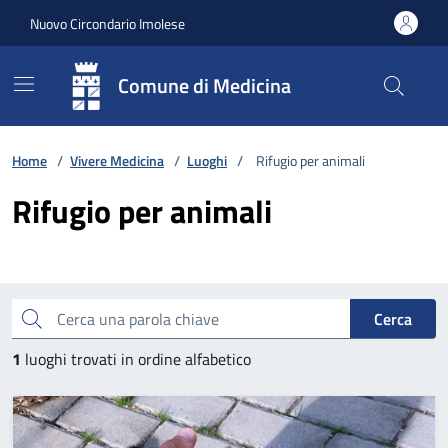
Vai ai contenuti
Vai al footer
Nuovo Circondario Imolese
Comune di Medicina
Home
/
Vivere Medicina
/
Luoghi
/
Rifugio per animali
Rifugio per animali
Cerca una parola chiave
Cerca
1
luoghi trovati in ordine alfabetico