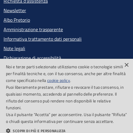
Richiesta d'assistenza
Newsletter
Albo Pretorio
Amministrazione trasparente
Informativa trattamento dati personali
Note legali
Dichiarazione di accessibilità
×
Noi e terze parti selezionate utilizziamo cookie o tecnologie simili
Obiettivi di accessibilità
per finalità tecniche e, con il tuo consenso, anche per altre finalità
Segnalazioni accessibilità
come specificato nella
cookie policy
.
Puoi liberamente prestare, rifiutare o revocare il tuo consenso, in
qualsiasi momento, accedendo al pannello delle preferenze. Il
SEGUICI SU
rifiuto del consenso può rendere non disponibili le relative
funzioni.
Facebook
Feed RSS
Usa il pulsante “Accetta” per acconsentire. Usa il pulsante “Rifiuta”
o chiudi questa informativa per continuare senza accettare.
SCOPRI DI PIÙ E PERSONALIZZA
Cookie Policy
Piano di miglioramento del sito