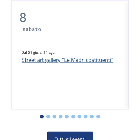
8
sabato
Dal 01 giu. al 31 ago.
D
Street art gallery "Le Madri costituenti"
T
Tutti gli eventi