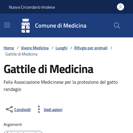
Vai ai contenuti
Vai al footer
Nuovo Circondario Imolese
Comune di Medicina
Home
/
Vivere Medicina
/
Luoghi
/
Rifugio per animali
/
Gattile di Medicina
Gattile di Medicina
Felix Associazione Medicinese per la protezione del gatto
randagio
Condividi
Vedi azioni
Argomenti