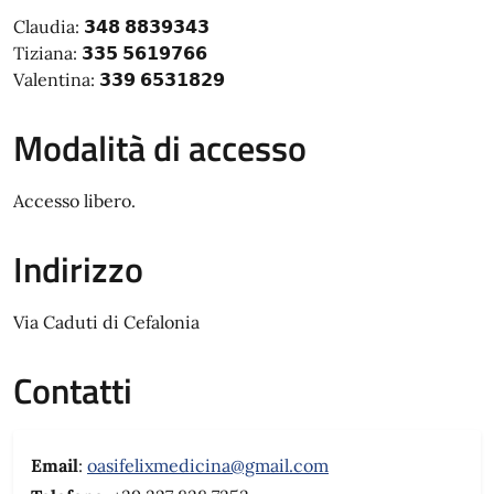
Claudia: 𝟯𝟰𝟴 𝟴𝟴𝟯𝟵𝟯𝟰𝟯
Tiziana: 𝟯𝟯𝟱 𝟱𝟲𝟭𝟵𝟳𝟲𝟲
Valentina: 𝟯𝟯𝟵 𝟲𝟱𝟯𝟭𝟴𝟮𝟵
Modalità di accesso
Accesso libero.
Indirizzo
Via Caduti di Cefalonia
Contatti
Email
:
oasifelixmedicina@gmail.com