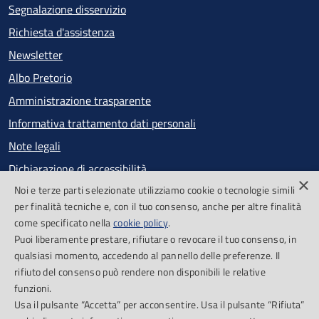
Segnalazione disservizio
Richiesta d'assistenza
Newsletter
Albo Pretorio
Amministrazione trasparente
Informativa trattamento dati personali
Note legali
Dichiarazione di accessibilità
×
Noi e terze parti selezionate utilizziamo cookie o tecnologie simili
Obiettivi di accessibilità
per finalità tecniche e, con il tuo consenso, anche per altre finalità
Segnalazioni accessibilità
come specificato nella
cookie policy
.
Puoi liberamente prestare, rifiutare o revocare il tuo consenso, in
qualsiasi momento, accedendo al pannello delle preferenze. Il
SEGUICI SU
rifiuto del consenso può rendere non disponibili le relative
funzioni.
Facebook
Feed RSS
Usa il pulsante “Accetta” per acconsentire. Usa il pulsante “Rifiuta”