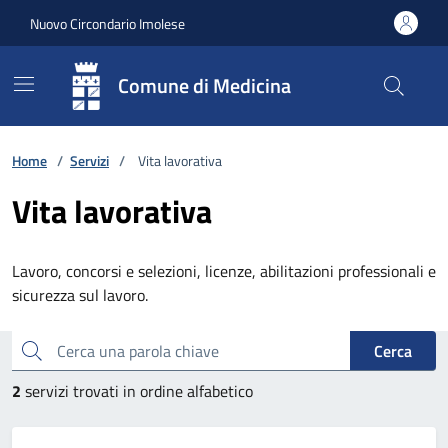
Vai ai contenuti
Vai al footer
Nuovo Circondario Imolese
Comune di Medicina
Home
/
Servizi
/
Vita lavorativa
Vita lavorativa
Lavoro, concorsi e selezioni, licenze, abilitazioni professionali e
sicurezza sul lavoro.
Esplora tutti i servizi
Cerca una parola chiave
Cerca
2
servizi trovati in ordine alfabetico