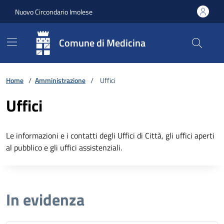
Vai ai contenuti
Vai al footer
Nuovo Circondario Imolese
Comune di Medicina
Home
/
Amministrazione
/
Uffici
Uffici
Le informazioni e i contatti degli Uffici di Città, gli uffici aperti
al pubblico e gli uffici assistenziali.
In evidenza