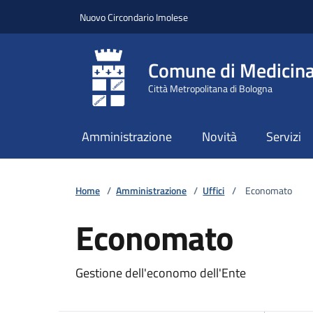
Vai ai contenuti
Vai al footer
Nuovo Circondario Imolese
Comune di Medicin
Città Metropolitana di Bologna
Amministrazione
Novità
Servizi
Home
/
Amministrazione
/
Uffici
/
Economato
Economato
Gestione dell'economo dell'Ente