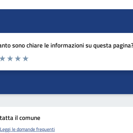
nto sono chiare le informazioni su questa pagina
 da 1 a 5 stelle la pagina
ta 1 stelle su 5
Valuta 2 stelle su 5
Valuta 3 stelle su 5
Valuta 4 stelle su 5
Valuta 5 stelle su 5
tatta il comune
Leggi le domande frequenti