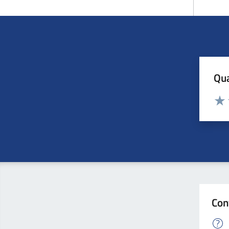
Qua
Valuta
Valu
Con