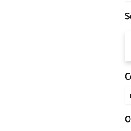
S
C
O