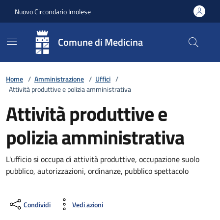
Vai ai contenuti
Vai al footer
Nuovo Circondario Imolese
Comune di Medicina
Home
/
Amministrazione
/
Uffici
/
Attività produttive e polizia amministrativa
Attività produttive e
polizia amministrativa
L'ufficio si occupa di attività produttive, occupazione suolo
pubblico, autorizzazioni, ordinanze, pubblico spettacolo
Condividi
Vedi azioni