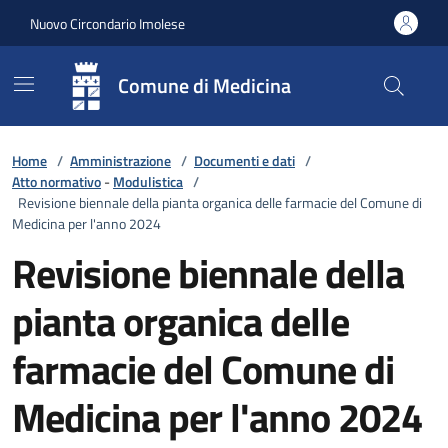
Vai ai contenuti
Vai al footer
Nuovo Circondario Imolese
Comune di Medicina
Home
/
Amministrazione
/
Documenti e dati
/
Atto normativo
-
Modulistica
/
Revisione biennale della pianta organica delle farmacie del Comune di
Medicina per l'anno 2024
Revisione biennale della
pianta organica delle
farmacie del Comune di
Medicina per l'anno 2024