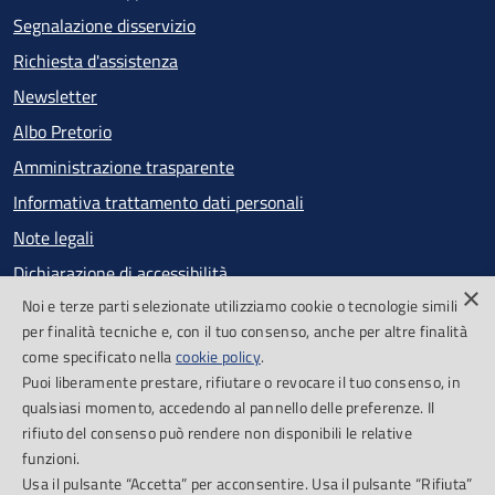
Segnalazione disservizio
Richiesta d'assistenza
Newsletter
Albo Pretorio
Amministrazione trasparente
Informativa trattamento dati personali
Note legali
Dichiarazione di accessibilità
×
Noi e terze parti selezionate utilizziamo cookie o tecnologie simili
Obiettivi di accessibilità
per finalità tecniche e, con il tuo consenso, anche per altre finalità
Segnalazioni accessibilità
come specificato nella
cookie policy
.
Puoi liberamente prestare, rifiutare o revocare il tuo consenso, in
qualsiasi momento, accedendo al pannello delle preferenze. Il
SEGUICI SU
rifiuto del consenso può rendere non disponibili le relative
funzioni.
Facebook
Feed RSS
Usa il pulsante “Accetta” per acconsentire. Usa il pulsante “Rifiuta”