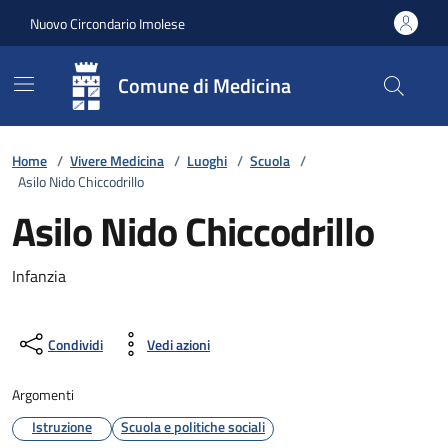
Vai ai contenuti
Vai al footer
Nuovo Circondario Imolese
Comune di Medicina
Home
/
Vivere Medicina
/
Luoghi
/
Scuola
/
Asilo Nido Chiccodrillo
Asilo Nido Chiccodrillo
Infanzia
Condividi
Vedi azioni
Argomenti
Istruzione
Scuola e politiche sociali