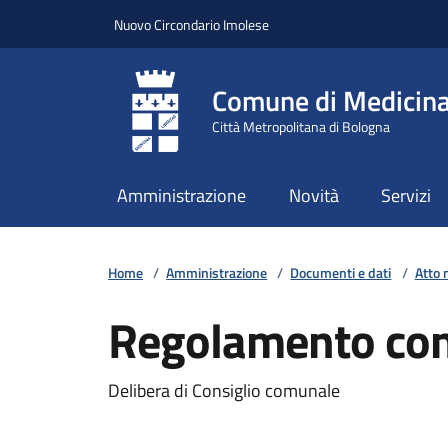
Vai ai contenuti
Vai al footer
Nuovo Circondario Imolese
Comune di Medicin
Città Metropolitana di Bologna
Amministrazione
Novità
Servizi
Home
/
Amministrazione
/
Documenti e dati
/
Atto 
Regolamento cont
Delibera di Consiglio comunale