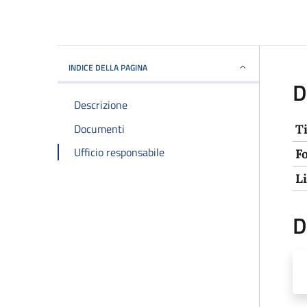
INDICE DELLA PAGINA
D
Descrizione
Documenti
T
Ufficio responsabile
F
L
D