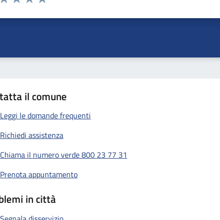
ta 1 stelle su 5
Valuta 2 stelle su 5
Valuta 3 stelle su 5
Valuta 4 stelle su 5
Valuta 5 stelle su 5
tatta il comune
Leggi le domande frequenti
Richiedi assistenza
Chiama il numero verde 800 23 77 31
Prenota appuntamento
blemi in città
Segnala disservizio