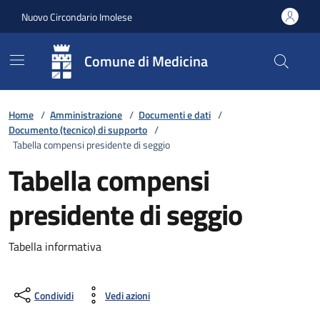
Vai ai contenuti
Vai al footer
Nuovo Circondario Imolese
Comune di Medicina
Home
/
Amministrazione
/
Documenti e dati
/
Documento (tecnico) di supporto
/
Tabella compensi presidente di seggio
Tabella compensi
presidente di seggio
Tabella informativa
Condividi
Vedi azioni