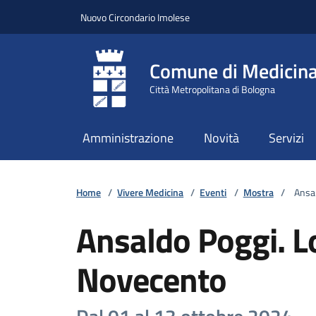
Vai ai contenuti
Vai al footer
Nuovo Circondario Imolese
Comune di Medicin
Città Metropolitana di Bologna
Amministrazione
Novità
Servizi
Home
/
Vivere Medicina
/
Eventi
/
Mostra
/
Ansald
Ansaldo Poggi. Lo
Novecento