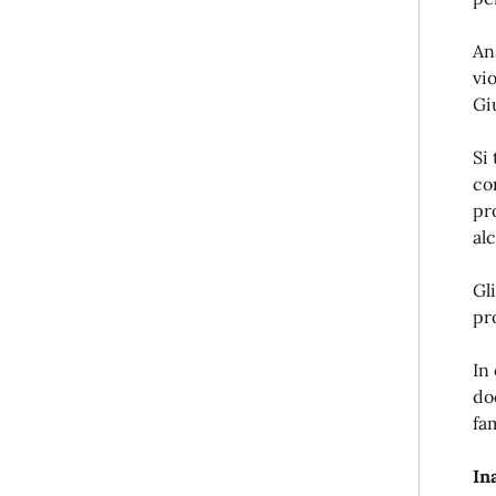
An
vi
Gi
Si
con
pr
al
Gl
pr
In
do
fa
In