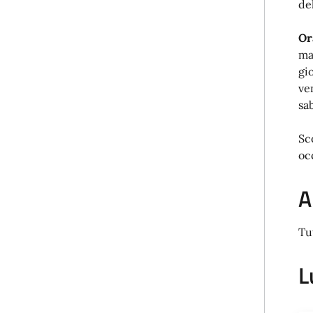
de
Or
ma
gi
ve
sa
Sc
oc
A
Tu
L