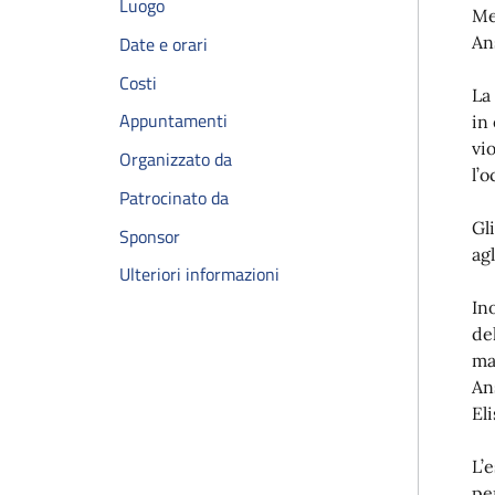
Luogo
Me
Date e orari
An
Costi
La
Appuntamenti
in
vi
Organizzato da
l’
Patrocinato da
Gl
Sponsor
ag
Ulteriori informazioni
In
de
ma
An
El
L’e
pe