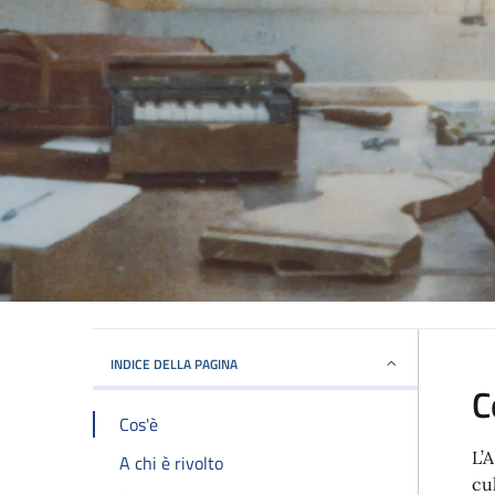
INDICE DELLA PAGINA
C
Cos'è
L’
A chi è rivolto
cu