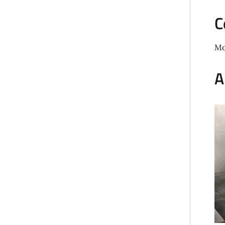
C
Mo
A