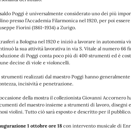
saldo Poggi è universalmente considerato uno dei più importa
olino presso l’Accademia Filarmonica nel 1920, per poi essere
useppe Fiorini (1861-1934) a Zurigo.
 trasferì a Bologna nel 1920 e iniziò a lavorare in autonomia 
tinuò la sua attività lavorativa in via S. Vitale al numero 66 f
oduzione di Poggi conta poco più di 400 strumenti ed è costr
cune decine di viole e violoncelli.
i strumenti realizzati dal maestro Poggi hanno generalmente
ontezza, incisività e penetrazione.
 occasione della mostra il collezionista Giovanni Accornero 
cumenti del maestro insieme a strumenti di lavoro, disegni e 
mosi violini. Tutto ciò sarà esposto e descritto per il pubblico
augurazione 1 ottobre ore 18
con intervento musicale di Enri