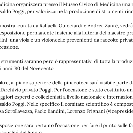
dicina organizzerà presso il Museo Civico di Medicina una m
saldo Poggi, per valorizzarne la produzione di strumenti rico
 mostra, curata da Raffaella Guicciardi e Andrea Zanrè, vedrà 
 esposizione permanente insieme alla liuteria del maestro pre
olini, una viola e un violoncello provenienti da raccolte privat
occasione.
i strumenti saranno perciò rappresentativi di tutta la produzi
li anni ’80 del Novecento.
oltre, al piano superiore della pinacoteca sarà visibile parte
ll’Archivio privato Poggi. Per l’occasione è stato costituito 
ggiori esperti e collezionisti a livello nazionale e internazion
saldo Poggi. Nello specifico il comitato scientifico è compos
isa Scrollavezza, Paolo Bandini, Lorenzo Frignani (vicepresid
sposizione sarà pertanto l’occasione per fare il punto sulle fas
rsonalità del liutaio.