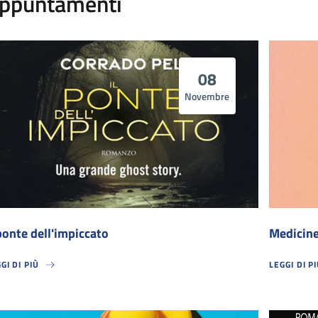
ppuntamenti
08
Novembre
 ponte dell'impiccato
Medicine
GI DI PIÙ
LEGGI DI P
PONTE DELL'IMPICCATO
MEDICINES