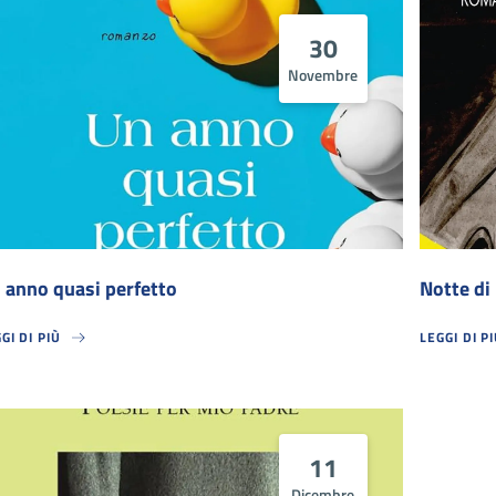
30
Novembre
 anno quasi perfetto
Notte di
GI DI PIÙ
LEGGI DI P
 ANNO QUASI PERFETTO
NOTTE DI 
11
Dicembre