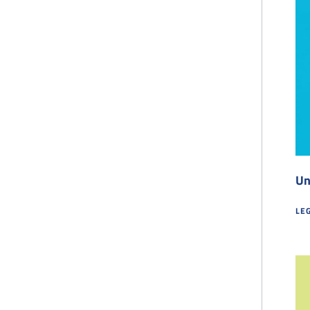
Un
LEG
UN