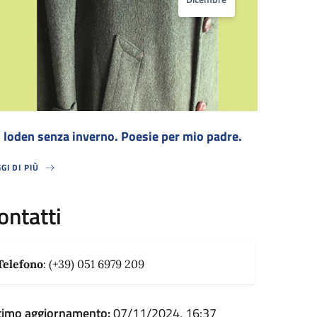
 loden senza inverno. Poesie per mio padre.
GI DI PIÙ
LODEN SENZA INVERNO. POESIE PER MIO PADRE.
ontatti
Telefono
: (+39) 051 6979 209
timo aggiornamento:
07/11/2024, 16:37