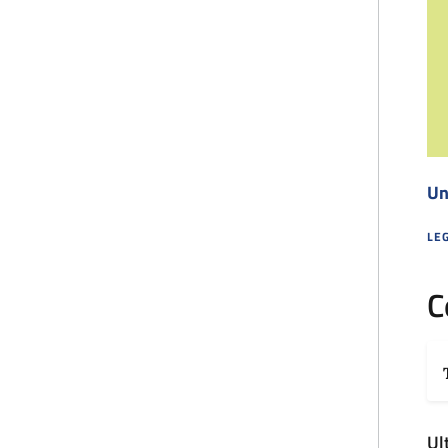
Un
LEG
UN 
C
Ul