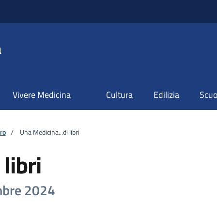
a
Vivere Medicina
Cultura
Edilizia
Scuol
ro
/
Una Medicina...di libri
libri
mbre 2024