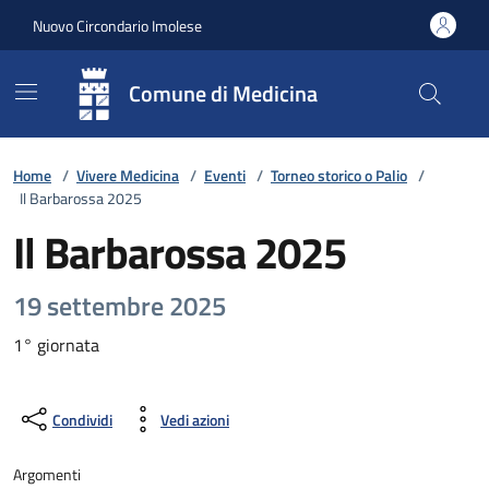
Vai ai contenuti
Vai al footer
Nuovo Circondario Imolese
Comune di Medicina
Home
/
Vivere Medicina
/
Eventi
/
Torneo storico o Palio
/
Il Barbarossa 2025
Il Barbarossa 2025
19 settembre 2025
1° giornata
Condividi
Vedi azioni
Argomenti