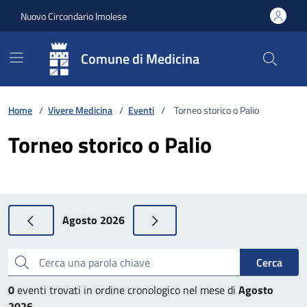
Vai ai contenuti
Vai al footer
Nuovo Circondario Imolese
Comune di Medicina
Home
/
Vivere Medicina
/
Eventi
/
Torneo storico o Palio
Torneo storico o Palio
Agosto 2026
Cerca una parola chiave
Cerca
0
eventi trovati in ordine cronologico nel mese di
Agosto
2026