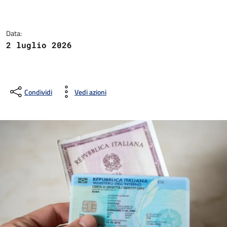
Dettagli della notizia
Data:
2 luglio 2026
Condividi
Vedi azioni