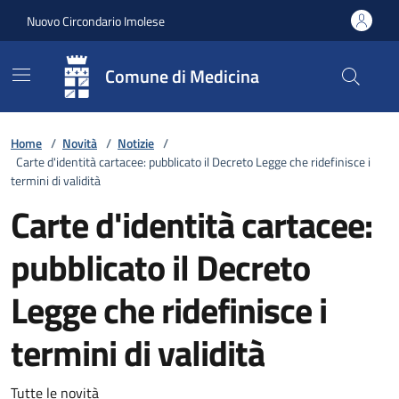
Vai ai contenuti
Vai al footer
Nuovo Circondario Imolese
Comune di Medicina
Home
/
Novità
/
Notizie
/
Carte d'identità cartacee: pubblicato il Decreto Legge che ridefinisce i
termini di validità
Carte d'identità cartacee:
pubblicato il Decreto
Legge che ridefinisce i
termini di validità
Tutte le novità