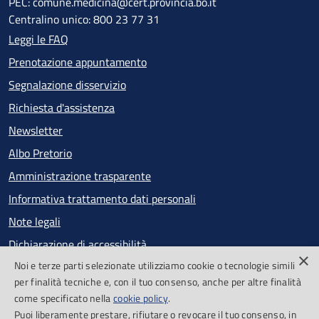
PEC: comune.medicina@cert.provincia.bo.it
Centralino unico: 800 23 77 31
Leggi le FAQ
Prenotazione appuntamento
Segnalazione disservizio
Richiesta d'assistenza
Newsletter
Albo Pretorio
Amministrazione trasparente
Informativa trattamento dati personali
Note legali
Dichiarazione di accessibilità
×
Noi e terze parti selezionate utilizziamo cookie o tecnologie simili
Obiettivi di accessibilità
per finalità tecniche e, con il tuo consenso, anche per altre finalità
Segnalazioni accessibilità
come specificato nella
cookie policy
.
Puoi liberamente prestare, rifiutare o revocare il tuo consenso, in