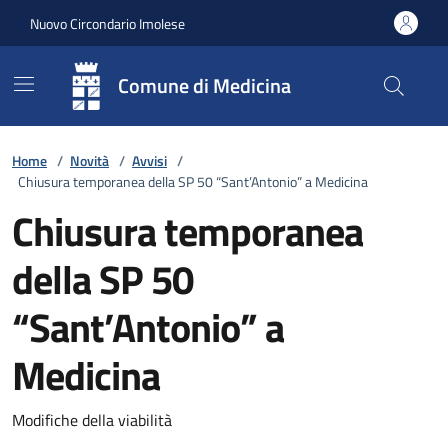
Vai ai contenuti
Vai al footer
Nuovo Circondario Imolese
Comune di Medicina
Home
/
Novità
/
Avvisi
/
Chiusura temporanea della SP 50 “Sant’Antonio” a Medicina
Chiusura temporanea
della SP 50
“Sant’Antonio” a
Medicina
Dettagli della notizia
Modifiche della viabilità