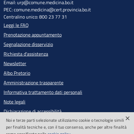
Email: urp@comune.medicina.bo.it
PEC: comune.medicina@cert.provincia.bo.it
Centralino unico: 800 23 77 31
Leggi le FAQ
Prenotazione appuntamento
Segnalazione disservizio
Richiesta d'assistenza
Newsletter
Albo Pretorio
Amministrazione trasparente
Informativa trattamento dati personali
Note legali
Dichiarazione di accessibilità
×
Noi e terze parti selezionate utilizziamo cookie o tecnologie simili
Obiettivi di accessibilità
per finalità tecniche e, con il tuo consenso, anche per altre finalità
Segnalazioni accessibilità
come specificato nella
cookie policy
.