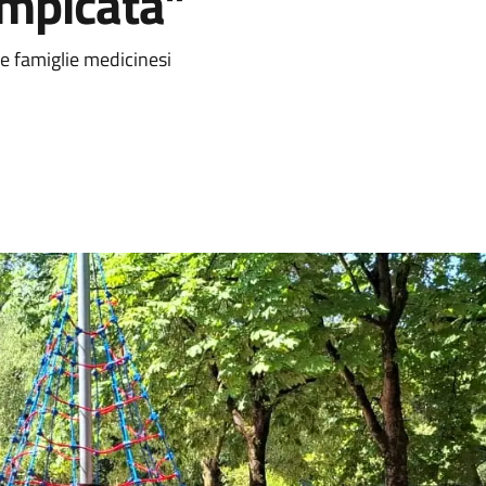
ampicata”
a
le famiglie medicinesi