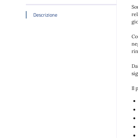
So
Descrizione
re
gi
Co
ne
ri
Da
sig
Il