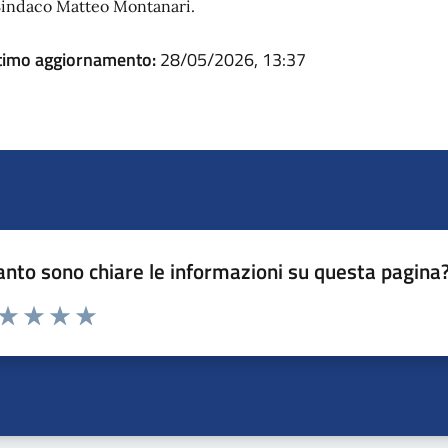
 Sindaco Matteo Montanari.
timo aggiornamento:
28/05/2026, 13:37
nto sono chiare le informazioni su questa pagina
 da 1 a 5 stelle la pagina
ta 1 stelle su 5
Valuta 2 stelle su 5
Valuta 3 stelle su 5
Valuta 4 stelle su 5
Valuta 5 stelle su 5