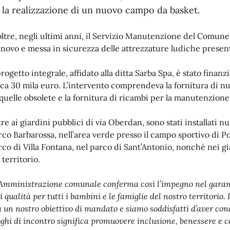
la realizzazione di un nuovo campo da basket.
oltre, negli ultimi anni, il Servizio Manutenzione del Comune
nnovo e messa in sicurezza delle attrezzature ludiche presenti
 progetto integrale, affidato alla ditta Sarba Spa, è stato fin
rca 30 mila euro. L’intervento comprendeva la fornitura di nu
 quelle obsolete e la fornitura di ricambi per la manutenzione
tre ai giardini pubblici di via Oberdan, sono stati installati n
rco Barbarossa, nell’area verde presso il campo sportivo di P
rco di Villa Fontana, nel parco di Sant’Antonio, nonché nei gia
 territorio.
’Amministrazione comunale conferma così l’impegno nel garantir
i qualità per tutti i bambini e le famiglie del nostro territorio
 un nostro obiettivo di mandato e siamo soddisfatti d’aver concl
oghi di incontro significa promuovere inclusione, benessere e c