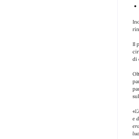
In
ri
Il
ci
di
Ol
pa
pa
sul
«
L
e d
era
lu