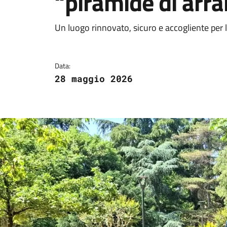
“piramide di arr
Dettagli della notizi
Un luogo rinnovato, sicuro e accogliente per 
Data:
28 maggio 2026