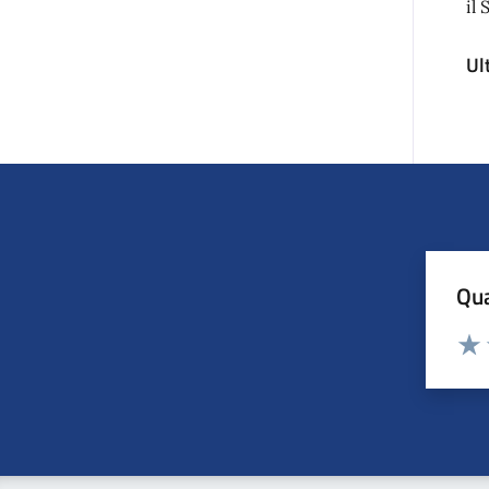
il
Ul
Qua
Valuta
Valu