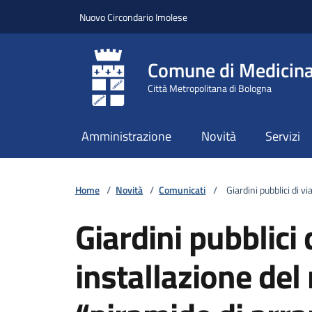
Vai ai contenuti
Vai al footer
Nuovo Circondario Imolese
Comune di Medicin
Città Metropolitana di Bologna
Amministrazione
Novità
Servizi
Home
/
Novità
/
Comunicati
/
Giardini pubblici di v
Giardini pubblici 
installazione del