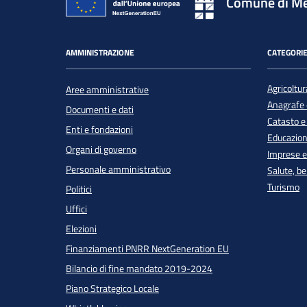
Comune di Me
AMMINISTRAZIONE
CATEGORIE
Agricoltur
Aree amministrative
Anagrafe e
Documenti e dati
Catasto e
Enti e fondazioni
Educazion
Organi di governo
Imprese 
Personale amministrativo
Salute, b
Turismo
Politici
Uffici
Elezioni
Finanziamenti PNRR NextGeneration EU
Bilancio di fine mandato 2019-2024
Piano Strategico Locale