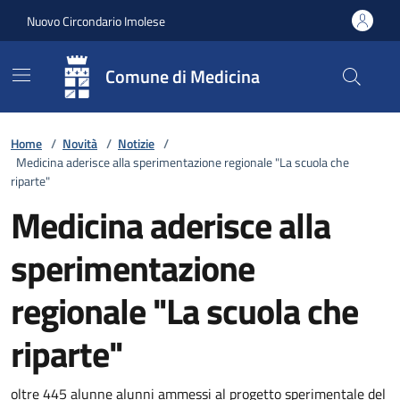
Vai ai contenuti
Vai al footer
Nuovo Circondario Imolese
Comune di Medicina
Home
/
Novità
/
Notizie
/
Medicina aderisce alla sperimentazione regionale "La scuola che
riparte"
Medicina aderisce alla
sperimentazione
regionale "La scuola che
riparte"
oltre 445 alunne alunni ammessi al progetto sperimentale del