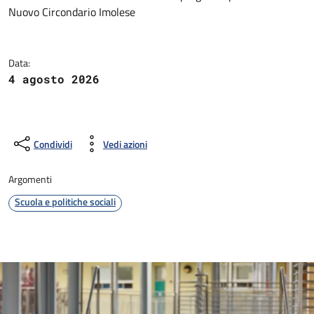
Dettagli della notizia
Nuovo Circondario Imolese
Data:
4 agosto 2026
Condividi
Vedi azioni
Argomenti
Scuola e politiche sociali