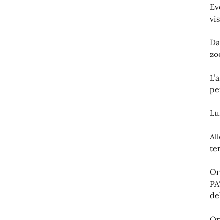
Ev
vi
Dal
zo
L’
pe
Lu
Al
te
Or
PA
de
Or