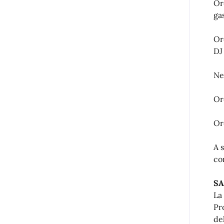
Ore
ga
Or
DJ
Ne
Or
Ore
A 
co
SA
La
Pr
de