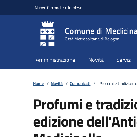
Vai ai contenuti
Vai al footer
Nuovo Circondario Imolese
Comune di Medicin
Città Metropolitana di Bologna
Amministrazione
Novità
Servizi
Home
/
Novità
/
Comunicati
/
Profumi e tradizioni d’
Profumi e tradizi
edizione dell'Anti