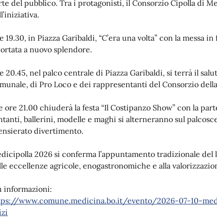
rte del pubblico. Tra i protagonisti, il Consorzio Cipolla di 
l’iniziativa.
e 19.30, in Piazza Garibaldi, “C’era una volta” con la messa in
portata a nuovo splendore.
e 20.45, nel palco centrale di Piazza Garibaldi, si terrà il sal
munale, di Pro Loco e dei rappresentanti del Consorzio del
le ore 21.00 chiuderà la festa “Il Costipanzo Show” con la par
ntanti, ballerini, modelle e maghi si alterneranno sul palcos
ensierato divertimento.
dicipolla 2026 si conferma l’appuntamento tradizionale del l
lle eccellenze agricole, enogastronomiche e alla valorizzazione
ù informazioni:
tps://www.comune.medicina.bo.it/evento/2026-07-10-medici
izi