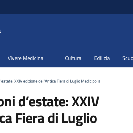
a
Vivere Medicina
Cultura
Edilizia
Scuol
estate: XXIV edizione dell'Antica Fiera di Luglio Medicipolla
oni d’estate: XXIV
ca Fiera di Luglio