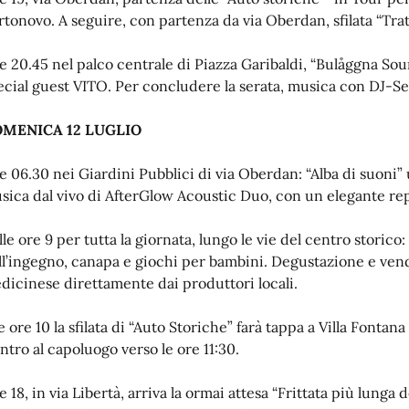
rtonovo. A seguire, con partenza da via Oberdan, sfilata “Trat
e 20.45 nel palco centrale di Piazza Garibaldi, “Bulåggna Soun
ecial guest VITO. Per concludere la serata, musica con DJ-Se
MENICA 12 LUGLIO
e 06.30 nei Giardini Pubblici di via Oberdan: “Alba di suoni”
sica dal vivo di AfterGlow Acoustic Duo, con un elegante repe
lle ore 9 per tutta la giornata, lungo le vie del centro storico
ll’ingegno, canapa e giochi per bambini. Degustazione e vendit
dicinese direttamente dai produttori locali.
le ore 10 la sfilata di “Auto Storiche” farà tappa a Villa Fonta
entro al capoluogo verso le ore 11:30.
e 18, in via Libertà, arriva la ormai attesa “Frittata più lunga