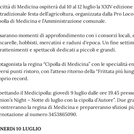
città di Medicina ospiterà dal 10 al 12 luglio la XXIV edizione 
 tradizionale festa dell’agricoltura, organizzata dalla Pro Loc
polla di Medicina e l’Amministrazione comunale.
 saranno momenti di approfondimento con i consorzi locali, 
ncarelle, hobbisti, mercatini e raduni d'epoca. Un fine settim
trattenimenti e spettacoli dedicati a piccoli e grandi.
otagonista la regina “Cipolla di Medicina” con le specialità 
versi punti ristoro, con l'atteso ritorno della “Frittata più l
oprio record.
pettando il Medicipolla: giovedì 9 luglio dalle ore 19.45 presso
nion’s Night – Notte di luglio con la cipolla d’Autore”. Due g
contreranno la regina di Medicina e prepareranno sfiziosi pia
enotazione al numero 3453865090.
NERDì 10 LUGLIO