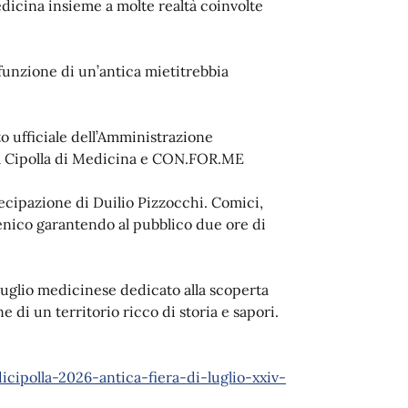
Medicina insieme a molte realtà coinvolte
 funzione di un’antica mietitrebbia
uto ufficiale dell’Amministrazione
la Cipolla di Medicina e CON.FOR.ME
tecipazione di Duilio Pizzocchi. Comici,
cenico garantendo al pubblico due ore di
uglio medicinese dedicato alla scoperta
 di un territorio ricco di storia e sapori.
polla-2026-antica-fiera-di-luglio-xxiv-