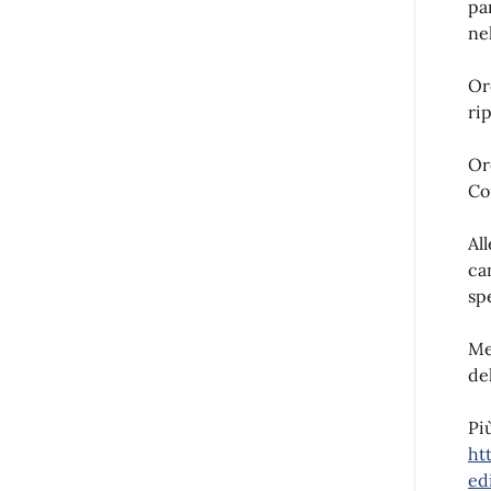
pa
nel
Or
ri
Or
Co
Al
ca
sp
Me
de
Pi
ht
ed