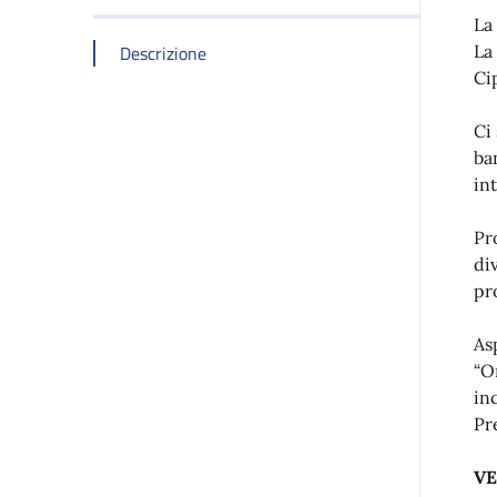
La 
Descrizione
La
Ci
Ci
ba
in
Pr
di
pr
As
“O
in
Pr
VE