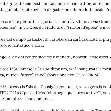
ento gratuito con posti limitati: performance itinerante con l
sita guidata ornitologica e degustazione di prodotti locali. 
le ore 14 e per tutta la giornata si potrà visitare: in via Gram
otecnica”; in via Oberdan raduno di “Trattori d’epoca” e most
area del campo da basket di via Oberdan sarà dedicata ai più pi
rcorso fantastico e altro.
ngo le vie del centro storico: banchetti, hobbisti, espositori,
le ore 17.30, presso la Sala Auditorium, sarà inaugurata la mos
rra, nutre il futuro”, in collaborazione con CON.FOR.ME.
e 18, presso la Sala del Consiglio comunale, si svolgerà la co
TFRUT “La Cipolla di Medicina oggi: quali prospettive?”, con 
ll’Amministrazione comunale.
e 19, via Oberdan, partenza delle “Auto storiche - in Tour per 