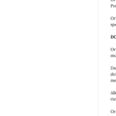
Po
Or
sp
DO
Or
mu
Da
de
me
Al
ri
Or