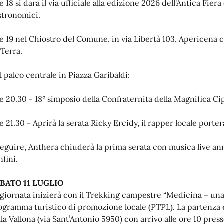
 18 si darà il via ufficiale alla edizione 2026 dell'Antica Fier
stronomici.
e 19 nel Chiostro del Comune, in via Libertà 103, Apericena
 Terra.
l palco centrale in Piazza Garibaldi:
e 20.30 - 18° simposio della Confraternita della Magnifica Ci
 21.30 - Aprirà la serata Ricky Ercidy, il rapper locale porterà
seguire, Anthera chiuderà la prima serata con musica live ann
nfini.
BATO 11 LUGLIO
 giornata inizierà con il Trekking campestre “Medicina – una 
ogramma turistico di promozione locale (PTPL). La partenza 
lla Vallona (via Sant’Antonio 5950) con arrivo alle ore 10 pre