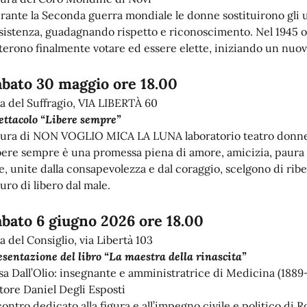
rante la Seconda guerra mondiale le donne sostituirono gli u
sistenza, guadagnando rispetto e riconoscimento. Nel 1945 ott
terono finalmente votare ed essere elette, iniziando un nuovo
abato 30 maggio ore 18.00
la del Suffragio, VIA LIBERTÀ 60
ettacolo “Libere sempre”
cura di NON VOGLIO MICA LA LUNA laboratorio teatro donn
bere sempre è una promessa piena di amore, amicizia, paura e 
e, unite dalla consapevolezza e dal coraggio, scelgono di ribel
uro di libero dal male.
abato 6 giugno 2026 ore 18.00
a del Consiglio, via Libertà 103
esentazione del libro “La maestra della rinascita”
sa Dall’Olio: insegnante e amministratrice di Medicina (1889
tore Daniel Degli Esposti
ontro dedicato alla figura e all’impegno civile e politico di Ro