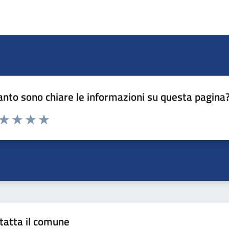
nto sono chiare le informazioni su questa pagina
 da 1 a 5 stelle la pagina
ta 1 stelle su 5
Valuta 2 stelle su 5
Valuta 3 stelle su 5
Valuta 4 stelle su 5
Valuta 5 stelle su 5
tatta il comune