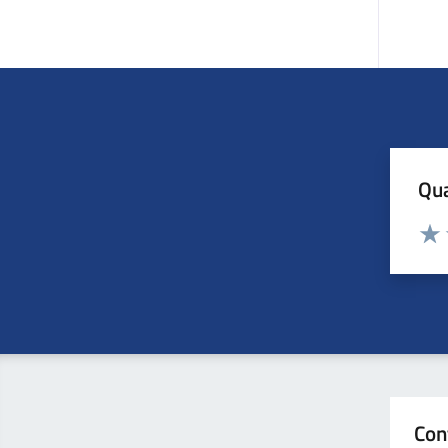
Qua
Valuta
Valu
Con