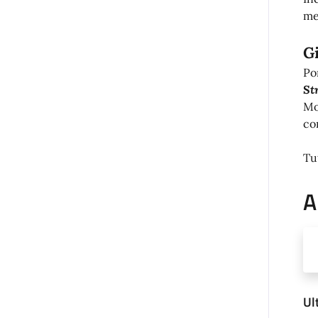
me
G
Po
St
Mo
co
Tut
A
Ul