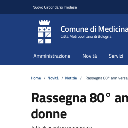
Vai ai contenuti
Vai al footer
Nuovo Circondario Imolese
Comune di Medicin
Città Metropolitana di Bologna
Amministrazione
Novità
Servizi
Home
/
Novità
/
Notizie
/
Rassegna 80° anniversari
Rassegna 80° ann
donne
Tutti gli eventi in programma