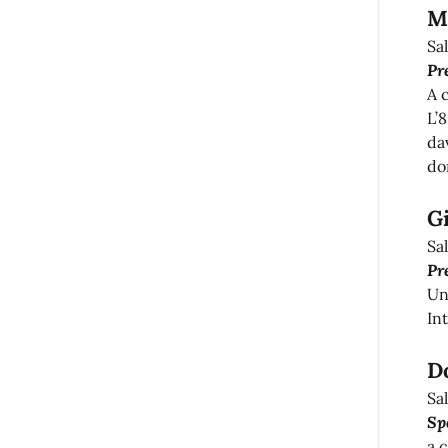
M
Sa
Pr
A 
L’
da
do
G
Sal
Pr
Un
In
D
Sal
Sp
a 