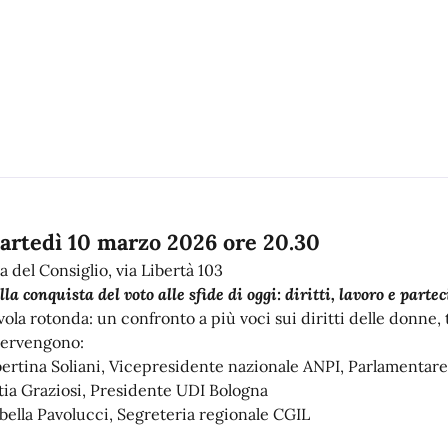
a
artedì 10 marzo 2026 ore 20.30
a del Consiglio, via Libertà 103
lla conquista del voto alle sfide di oggi: diritti, lavoro e par
vola rotonda: un confronto a più voci sui diritti delle donne, 
tervengono:
bertina Soliani, Vicepresidente nazionale ANPI, Parlamentare 
tia Graziosi, Presidente UDI Bologna
abella Pavolucci, Segreteria regionale CGIL