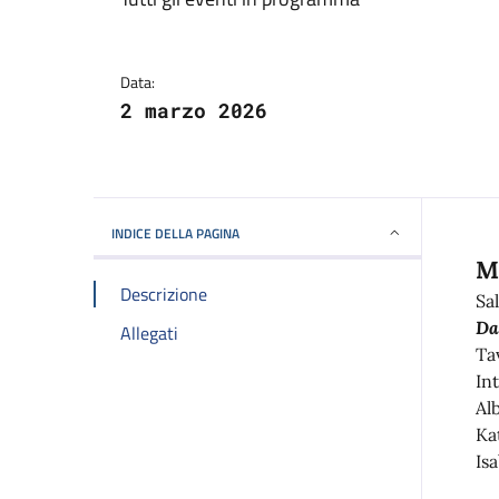
Dettagli della notizi
Data:
2 marzo 2026
INDICE DELLA PAGINA
M
Descrizione
Sal
Da
Allegati
Ta
In
Al
Ka
Is