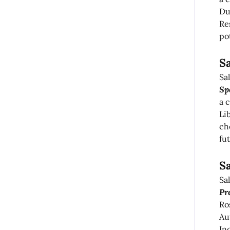
Du
Re
po
S
Sa
Sp
a 
Li
ch
fut
S
Sal
Pr
Ro
Au
Inc