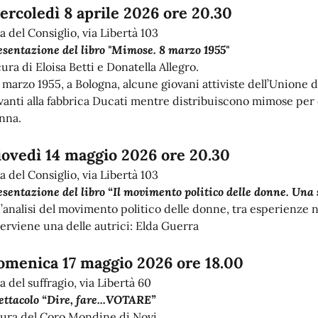
ercoledì 8 aprile 2026 ore 20.30
la del Consiglio, via Libertà 103
esentazione del libro "Mimose. 8 marzo 1955"
cura di Eloisa Betti e Donatella Allegro.
8 marzo 1955, a Bologna, alcune giovani attiviste dell’Unione
vanti alla fabbrica Ducati mentre distribuiscono mimose per 
nna.
iovedì 14 maggio 2026 ore 20.30
a del Consiglio, via Libertà 103
esentazione del libro “Il movimento politico delle donne. Una 
’analisi del movimento politico delle donne, tra esperienze na
terviene una delle autrici: Elda Guerra
omenica 17 maggio 2026 ore 18.00
a del suffragio, via Libertà 60
ettacolo “Dire, fare...VOTARE”
cura del Coro Mondine di Novi