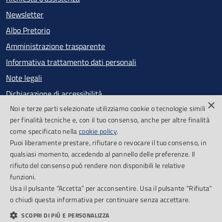
Newsletter
Albo Pretorio
Amministrazione trasparente
Informativa trattamento dati personali
Note legali
Dichiarazione di accessibilità
×
Noi e terze parti selezionate utilizziamo cookie o tecnologie simili
Obiettivi di accessibilità
per finalità tecniche e, con il tuo consenso, anche per altre finalità
Segnalazioni accessibilità
come specificato nella
cookie policy
.
Puoi liberamente prestare, rifiutare o revocare il tuo consenso, in
qualsiasi momento, accedendo al pannello delle preferenze. Il
SEGUICI SU
rifiuto del consenso può rendere non disponibili le relative
funzioni.
Facebook
Feed RSS
Usa il pulsante “Accetta” per acconsentire. Usa il pulsante “Rifiuta”
o chiudi questa informativa per continuare senza accettare.
SCOPRI DI PIÙ E PERSONALIZZA
Cookie Policy
Piano di miglioramento del sito