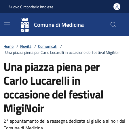
Vai ai contenuti
Vai al footer
Nuovo Circondario Imolese
Comune di Medicina
Home
/
Novità
/
Comunicati
/
Una piazza piena per Carlo Lucarelli in occasione del festival MigiNoir
Una piazza piena per
Carlo Lucarelli in
occasione del festival
MigiNoir
Dettagli della notizia
2° appuntamento della rassegna dedicata al giallo e al noir del
Comune di Medicina