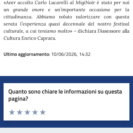
«
Aver accolto Carlo Lucarelli al MigiNoir è stato per noi
un grande onore e un’importante occasione per la
cittadinanza. Abbiamo voluto valorizzare con questa
serata l’esperienza quasi decennale del nostro festival
culturale, a cui teniamo molto
» – dichiara l’Assessore alla
Cultura Enrico Caprara.
Ultimo aggiornamento:
10/06/2026, 14:32
Quanto sono chiare le informazioni su questa
pagina?
Valuta da 1 a 5 stelle la pagina
Valuta 1 stelle su 5
Valuta 2 stelle su 5
Valuta 3 stelle su 5
Valuta 4 stelle su 5
Valuta 5 stelle su 5