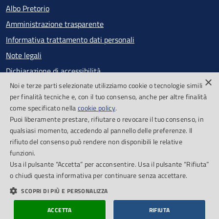
Albo Pretorio
Amministrazione trasparente
Informativa trattamento dati personali
Note legali
Dichiarazione di accessibilità
×
Noi e terze parti selezionate utilizziamo cookie o tecnologie simili
Obiettivi di accessibilità
per finalità tecniche e, con il tuo consenso, anche per altre finalità
Segnalazioni accessibilità
come specificato nella
cookie policy
.
Puoi liberamente prestare, rifiutare o revocare il tuo consenso, in
qualsiasi momento, accedendo al pannello delle preferenze. Il
SEGUICI SU
rifiuto del consenso può rendere non disponibili le relative
funzioni.
Facebook
Feed RSS
Usa il pulsante “Accetta” per acconsentire. Usa il pulsante “Rifiuta”
o chiudi questa informativa per continuare senza accettare.
SCOPRI DI PIÙ E PERSONALIZZA
Cookie Policy
Piano di miglioramento del sito
Credits
ACCETTA
RIFIUTA