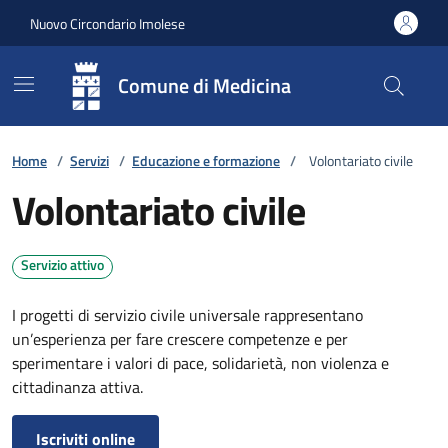
Vai ai contenuti
Vai al footer
Nuovo Circondario Imolese
Comune di Medicina
Home
/
Servizi
/
Educazione e formazione
/
Volontariato civile
Volontariato civile
Servizio attivo
I progetti di servizio civile universale rappresentano
un’esperienza per fare crescere competenze e per
sperimentare i valori di pace, solidarietà, non violenza e
cittadinanza attiva.
Iscriviti online