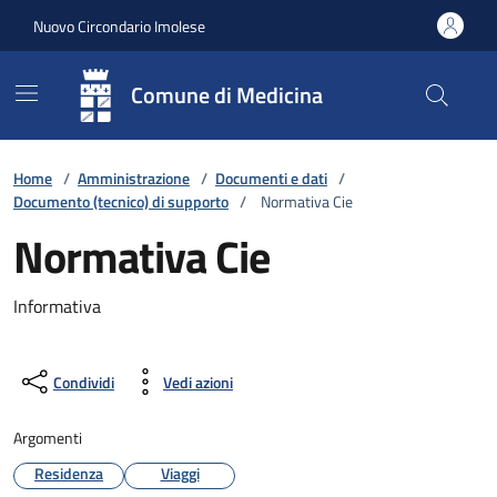
Vai ai contenuti
Vai al footer
Nuovo Circondario Imolese
Comune di Medicina
Home
/
Amministrazione
/
Documenti e dati
/
Documento (tecnico) di supporto
/
Normativa Cie
Normativa Cie
Informativa
Condividi
Vedi azioni
Argomenti
Residenza
Viaggi