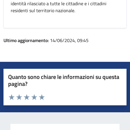
identità rilasciato a tutte le cittadine e i cittadini
residenti sul territorio nazionale.
Ultimo aggiornamento:
14/06/2024, 09:45
Quanto sono chiare le informazioni su questa
pagina?
Valuta da 1 a 5 stelle la pagina
Valuta 1 stelle su 5
Valuta 2 stelle su 5
Valuta 3 stelle su 5
Valuta 4 stelle su 5
Valuta 5 stelle su 5