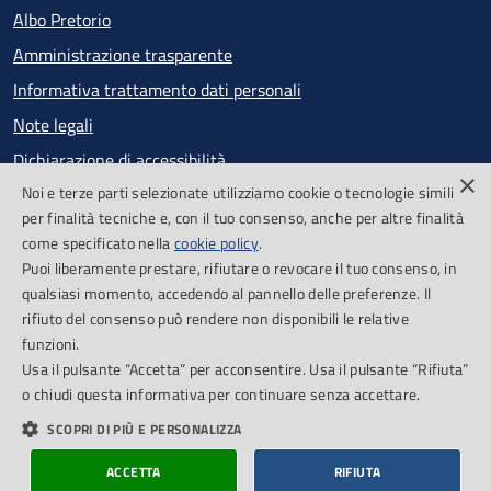
Albo Pretorio
Amministrazione trasparente
Informativa trattamento dati personali
Note legali
Dichiarazione di accessibilità
×
Noi e terze parti selezionate utilizziamo cookie o tecnologie simili
Obiettivi di accessibilità
per finalità tecniche e, con il tuo consenso, anche per altre finalità
Segnalazioni accessibilità
come specificato nella
cookie policy
.
Puoi liberamente prestare, rifiutare o revocare il tuo consenso, in
qualsiasi momento, accedendo al pannello delle preferenze. Il
SEGUICI SU
rifiuto del consenso può rendere non disponibili le relative
funzioni.
Facebook
Feed RSS
Usa il pulsante “Accetta” per acconsentire. Usa il pulsante “Rifiuta”
o chiudi questa informativa per continuare senza accettare.
SCOPRI DI PIÙ E PERSONALIZZA
Cookie Policy
Piano di miglioramento del sito
Credits
ACCETTA
RIFIUTA